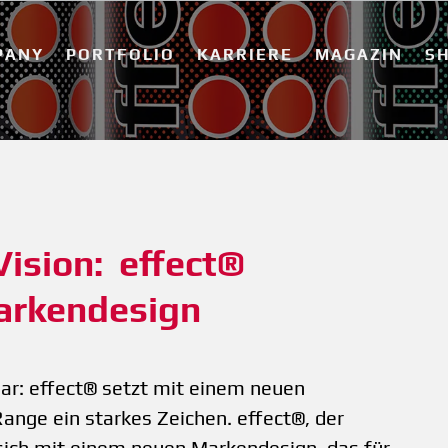
PANY
PORTFOLIO
KARRIERE
MAGAZIN
S
ision:  effect® 
Markendesign
ar: effect® setzt mit einem neuen
ange ein starkes Zeichen. effect®, der
sich mit einem neuen Markendesign, das für