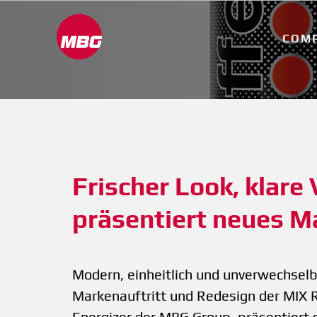
COM
Frischer Look, klare V
präsentiert neues 
Modern, einheitlich und unverwechselb
Markenauftritt und Redesign der MIX R
Energizer der MBG Group, präsentiert 