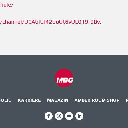
mule/
m/channel/UCAbiUl42boUt6vUL019r9Bw
FOLIO
KARRIERE
MAGAZIN
AMBER ROOM SHOP