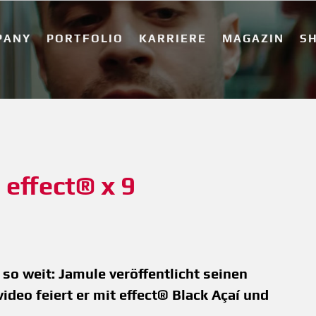
PANY
PORTFOLIO
KARRIERE
MAGAZIN
S
effect® x 9 
 so weit: Jamule veröffentlicht seinen
deo feiert er mit effect® Black Açaí und