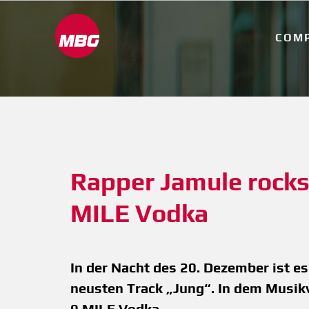
COM
Rapper Jamule rocks 
MILE Vodka
In der Nacht des 20. Dezember ist es
neusten Track „Jung“. In dem Musikvi
9 MILE Vodka.