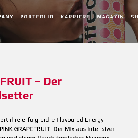
PANY
PORTFOLIO
KARRIERE
MAGAZIN
S
RUIT – Der 
dsetter
rt ihre erfolgreiche Flavoured Energy
PINK GRAPEFRUIT. Der Mix aus intensiver
ten und einem Hauch tropischer Nuancen