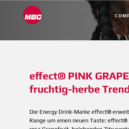
COM
effect® PINK GRAPEF
fruchtig-herbe Tren
Die Energy Drink-Marke effect® erweite
Range um einen neuen Taste: effect® 
rosa Grapefruit, belebenden Zitrusno