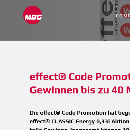
COM
effect® Code Promot
Gewinnen bis zu 40 
Die effect® Code Promotion hat bego
effect® CLASSIC Energy 0,33l Aktion
tolle Gewinne. Insgesamt können 10