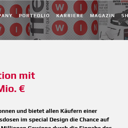
PANY
PORTFOLIO
KARRIERE
MAGAZIN
S
ion mit 
Mio. €
nnen und bietet allen Käufern einer
sdosen im special Design die Chance auf
 Millionen Gewinne durch die Eingabe des