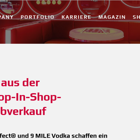
PANY
PORTFOLIO
KARRIERE
MAGAZIN
S
us der 
op-In-Shop-
Abverkauf
fect® und 9 MILE Vodka schaffen ein